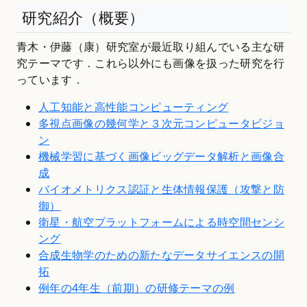
研究紹介（概要）
青木・伊藤（康）研究室が最近取り組んでいる主な研
究テーマです．これら以外にも画像を扱った研究を行
っています．
人工知能と高性能コンピューティング
多視点画像の幾何学と３次元コンピュータビジョ
ン
機械学習に基づく画像ビッグデータ解析と画像合
成
バイオメトリクス認証と生体情報保護（攻撃と防
御）
衛星・航空プラットフォームによる時空間センシ
ング
合成生物学のための新たなデータサイエンスの開
拓
例年の4年生（前期）の研修テーマの例