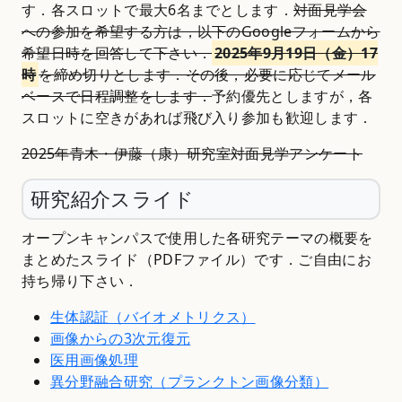
す．各スロットで最大6名までとします．
対面見学会
への参加を希望する方は，以下のGoogleフォームから
希望日時を回答して下さい．
2025年9月19日（金）17
時
を締め切りとします．その後，必要に応じてメール
ベースで日程調整をします．
予約優先としますが，各
スロットに空きがあれば飛び入り参加も歓迎します．
2025年青木・伊藤（康）研究室対面見学アンケート
研究紹介スライド
オープンキャンパスで使用した各研究テーマの概要を
まとめたスライド（PDFファイル）です．ご自由にお
持ち帰り下さい．
生体認証（バイオメトリクス）
画像からの3次元復元
医用画像処理
異分野融合研究（プランクトン画像分類）