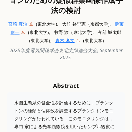
ョンのための疑似群集画像作成手
法の検討
宮崎 真治
(東北大学), 大竹 裕里恵 (京都大学),
伊藤
康一
(東北大学), 牧野 渡 (東北大学), 占部 城太郎
(東北大学),
青木 孝文
(東北大学)
2025年度電気関係学会東北支部連合大会, September
2025.
Abstract
水圏生態系の健全性を評価するために，プランク
トンの種類と個体数を調査するプランクトンモニ
タリングが行われている．このモニタリングは，
専門 家による光学顕微鏡を用いたサンプル観察に