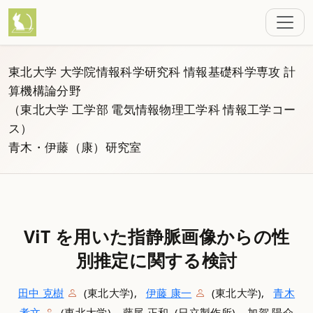
東北大学 大学院情報科学研究科 情報基礎科学専攻 計
算機構論分野
（東北大学 工学部 電気情報物理工学科 情報工学コー
ス）
青木・伊藤（康）研究室
ViT を用いた指静脈画像からの性
別推定に関する検討
田中 克樹
(東北大学),
伊藤 康一
(東北大学),
青木
孝文
(東北大学), 藤尾 正和 (日立製作所), 加賀 陽介