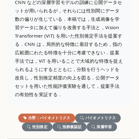
CNN などの深層学習モデルの訓練に公開データセ
ットが用いられるが，それらには性別間にデータ
数の偏りが生じている．本稿では，生成画像を学
習データに加えて偏りを改善する手法と，Vision
Transformer (ViT) を用いた性別推定手法を提案す
る．CNN は，局所的な特徴に着目するため，指の
広範囲にわたる特徴を十分に考慮できない．提案
手法では，ViT を用いることで大域的な特徴を捉え
られるようにするとともに，分類を行うヘッドを
改良し，性別推定精度の向上を図る．公開データ
セットを用いた性能評価実験を通して，提案手法
の有効性を実証する．
分野：バイオメトリクス
バイオメトリクス
性別推定
指静脈認証
深層学習