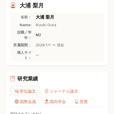
大浦 梨月
大浦 梨月
名前：
Name:
Rizuki Oura
役職／学
M2
年：
所属期間：
2024/1/1 〜 現在
個人サイ
—
ト：
研究業績
学位論文
ジャーナル論文
国際会議
国内学会
受賞
登録されていません。