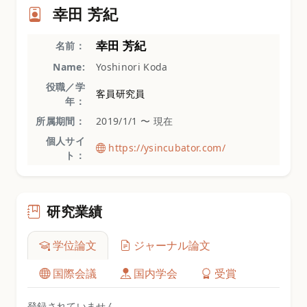
幸田 芳紀
幸田 芳紀
名前：
Name:
Yoshinori Koda
役職／学
客員研究員
年：
所属期間：
2019/1/1 〜 現在
個人サイ
https://ysincubator.com/
ト：
研究業績
学位論文
ジャーナル論文
国際会議
国内学会
受賞
登録されていません。