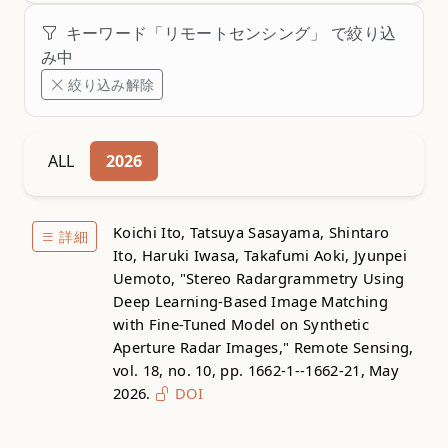
キーワード「リモートセンシング」 で絞り込
み中
絞り込み解除
ALL
2026
Koichi Ito, Tatsuya Sasayama, Shintaro
詳細
Ito, Haruki Iwasa, Takafumi Aoki, Jyunpei
Uemoto, "Stereo Radargrammetry Using
Deep Learning-Based Image Matching
with Fine-Tuned Model on Synthetic
Aperture Radar Images," Remote Sensing,
vol. 18, no. 10, pp. 1662-1--1662-21, May
2026.
DOI