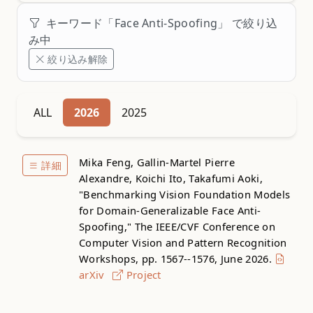
キーワード「Face Anti-Spoofing」 で絞り込
み中
絞り込み解除
ALL
2026
2025
Mika Feng, Gallin-Martel Pierre
詳細
Alexandre, Koichi Ito, Takafumi Aoki,
"Benchmarking Vision Foundation Models
for Domain-Generalizable Face Anti-
Spoofing," The IEEE/CVF Conference on
Computer Vision and Pattern Recognition
Workshops, pp. 1567--1576, June 2026.
arXiv
Project